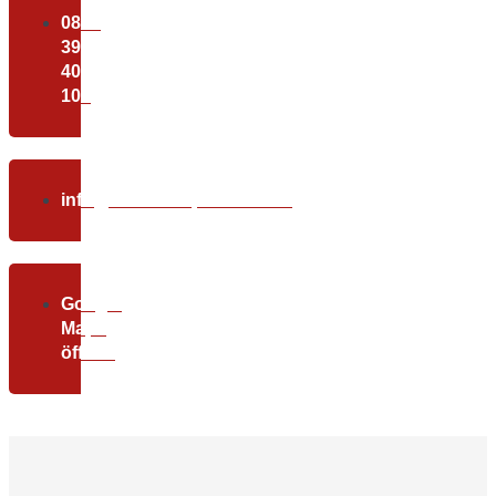
0800
39
40
100
info@christundpartner.com
Google
Maps
öffnen