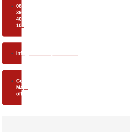
0800
39
40
100
info@christundpartner.com
Google
Maps
öffnen