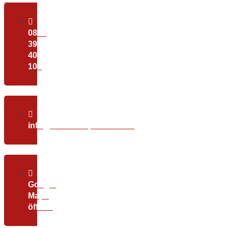
0800
39
40
100
info@christundpartner.com
Google
Maps
öffnen