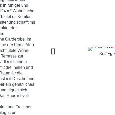
 in ruhiger und
. 124 m² Wohnfläche
 bietet es Komfort
ster und schafft mit
akter der
 im
ine Garderobe. Im
che der Firma Alno
rchflutete Wohn-
Kellerg
 Terrasse zur
ädt mit seinem
it drei hellen und
Raum für die
ist mit Dusche und
er ein gemütliches
und eignet sich
as Haus ist voll
ine und Trockner.
nlage zur