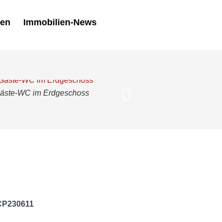
men
Immobilien-News
äste-WC im Erdgeschoss
Moderne Küch
 CP230611