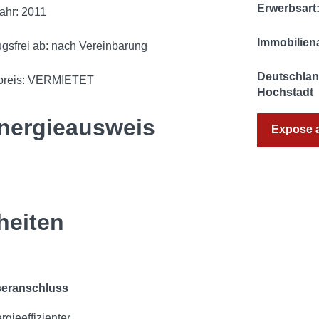
Erwerbsart:
ahr: 2011
Immobilien
gsfrei ab: nach Vereinbarung
Deutschland
preis: VERMIETET
Hochstadt
nergieausweis
Expose 
heiten
seranschluss
gieeffizienter