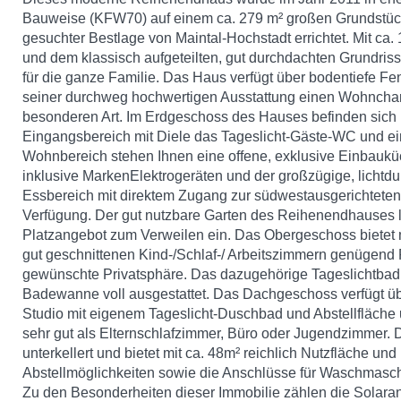
Bauweise (KFW70) auf einem ca. 279 m² großen Grundstück
gesuchter Bestlage von Maintal-Hochstadt errichtet. Mit ca
und dem klassisch aufgeteilten, gut durchdachten Grundriss
für die ganze Familie. Das Haus verfügt über bodentiefe Fen
seiner durchweg hochwertigen Ausstattung einen Wohnchar
besonderen Art. Im Erdgeschoss des Hauses befinden sich
Eingangsbereich mit Diele das Tageslicht-Gäste-WC und e
Wohnbereich stehen Ihnen eine offene, exklusive Einbaukü
inklusive MarkenElektrogeräten und der großzügige, lichtdu
Essbereich mit direktem Zugang zur südwestausgerichteten
Verfügung. Der gut nutzbare Garten des Reihenendhauses l
Platzangebot zum Verweilen ein. Das Obergeschoss bietet m
gut geschnittenen Kind-/Schlaf-/ Arbeitszimmern genügend 
gewünschte Privatsphäre. Das dazugehörige Tageslichtbad 
Badewanne voll ausgestattet. Das Dachgeschoss verfügt üb
Studio mit eigenem Tageslicht-Duschbad und Abstellfläche 
sehr gut als Elternschlafzimmer, Büro oder Jugendzimmer. D
unterkellert und bietet mit ca. 48m² reichlich Nutzfläche und
Abstellmöglichkeiten sowie die Anschlüsse für Waschmasch
Zu den Besonderheiten dieser Immobilie zählen die Solara