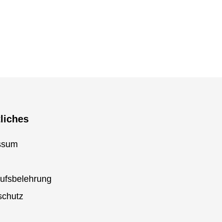
liches
ssum
ufsbelehrung
schutz