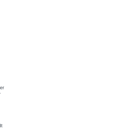
er
r
dt