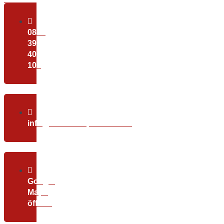
0800
39
40
100
info@christundpartner.com
Google
Maps
öffnen