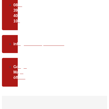
0800
39
40
100
info@christundpartner.com
Google
Maps
öffnen