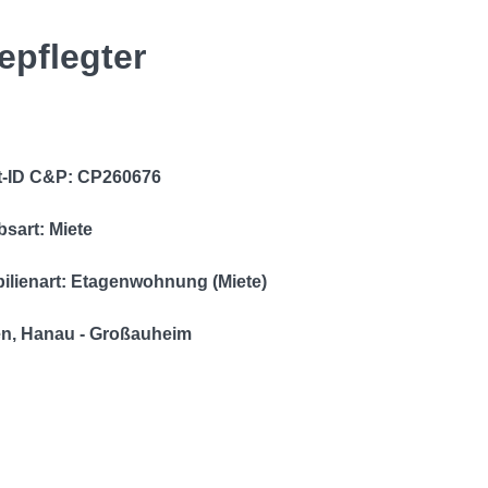
epflegter
t-ID C&P: CP260676
sart: Miete
ilienart: Etagenwohnung (Miete)
n, Hanau - Großauheim