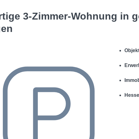
rtige 3-Zimmer-Wohnung in g
gen
Objek
Erwerb
Immob
Hesse